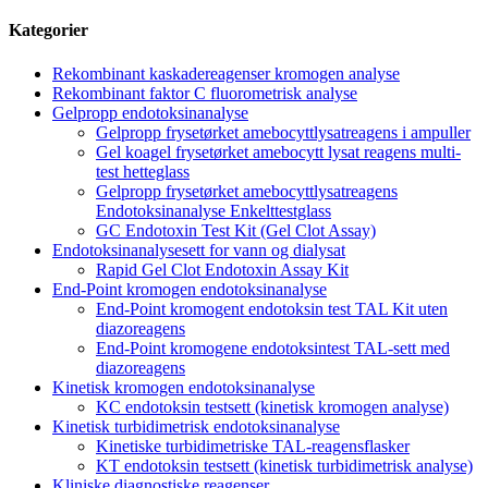
Kategorier
Rekombinant kaskadereagenser kromogen analyse
Rekombinant faktor C fluorometrisk analyse
Gelpropp endotoksinanalyse
Gelpropp frysetørket amebocyttlysatreagens i ampuller
Gel koagel frysetørket amebocytt lysat reagens multi-
test hetteglass
Gelpropp frysetørket amebocyttlysatreagens
Endotoksinanalyse Enkelttestglass
GC Endotoxin Test Kit (Gel Clot Assay)
Endotoksinanalysesett for vann og dialysat
Rapid Gel Clot Endotoxin Assay Kit
End-Point kromogen endotoksinanalyse
End-Point kromogent endotoksin test TAL Kit uten
diazoreagens
End-Point kromogene endotoksintest TAL-sett med
diazoreagens
Kinetisk kromogen endotoksinanalyse
KC endotoksin testsett (kinetisk kromogen analyse)
Kinetisk turbidimetrisk endotoksinanalyse
Kinetiske turbidimetriske TAL-reagensflasker
KT endotoksin testsett (kinetisk turbidimetrisk analyse)
Kliniske diagnostiske reagenser