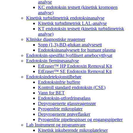
analyse
KC endotoksin testsett (kinetisk kromogen
analyse)
Kinetisk turbidimetrisk endotoksinanalyse
Kinetisk turbidimetrisk LAL-analyse
KT endotoksin testsett (kinetisk turbidimetrisk
analyse)
Kliniske diagnostiske reagenser
Sopp (1,3)-BD-glukan analysesett
Endotoksinanalysesett for humant plasma
Endotoksin-spesifikt lyofilisert amebocyttlysat
Endotoksin fjerningsanalyse
EtEraser™ HP Endotoxin Removal Kit
EtEraser™ SE Endotoxin Removal Kit
Endotoksindeteksjonstilbehør
Endotoksinfrie buffere
Kontroll standard endotoksin (CSE)
Vann for BET
Endotoksin-utfordringsglass
Depyrogenerte glassreagensrør
Pyrogenfrie mikroplater
Depyrogenerte prøveflasker
Pyrogenfrie pipettespisser og engangspipetter
Lab Instrument og programvare
Kinetisk inkuberende mikroplateleser