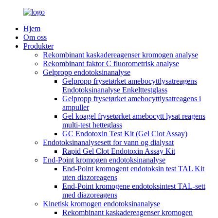
Hjem
Om oss
Produkter
Rekombinant kaskadereagenser kromogen analyse
Rekombinant faktor C fluorometrisk analyse
Gelpropp endotoksinanalyse
Gelpropp frysetørket amebocyttlysatreagens
Endotoksinanalyse Enkelttestglass
Gelpropp frysetørket amebocyttlysatreagens i
ampuller
Gel koagel frysetørket amebocytt lysat reagens
multi-test hetteglass
GC Endotoxin Test Kit (Gel Clot Assay)
Endotoksinanalysesett for vann og dialysat
Rapid Gel Clot Endotoxin Assay Kit
End-Point kromogen endotoksinanalyse
End-Point kromogent endotoksin test TAL Kit
uten diazoreagens
End-Point kromogene endotoksintest TAL-sett
med diazoreagens
Kinetisk kromogen endotoksinanalyse
Rekombinant kaskadereagenser kromogen