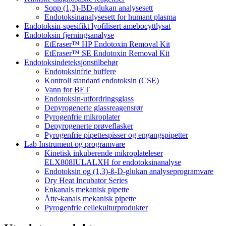
Sopp (1,3)-BD-glukan analysesett
Endotoksinanalysesett for humant plasma
Endotoksin-spesifikt lyofilisert amebocyttlysat
Endotoksin fjerningsanalyse
EtEraser™ HP Endotoxin Removal Kit
EtEraser™ SE Endotoxin Removal Kit
Endotoksindeteksjonstilbehør
Endotoksinfrie buffere
Kontroll standard endotoksin (CSE)
Vann for BET
Endotoksin-utfordringsglass
Depyrogenerte glassreagensrør
Pyrogenfrie mikroplater
Depyrogenerte prøveflasker
Pyrogenfrie pipettespisser og engangspipetter
Lab Instrument og programvare
Kinetisk inkuberende mikroplateleser
ELX808IULALXH for endotoksinanalyse
Endotoksin og (1,3)-ß-D-glukan analyseprogramvare
Dry Heat Incubator Series
Enkanals mekanisk pipette
Åtte-kanals mekanisk pipette
Pyrogenfrie cellekulturprodukter