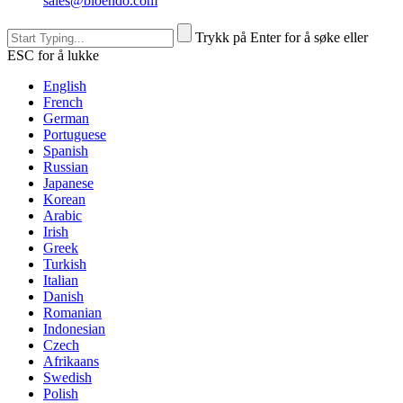
sales@bioendo.com
Trykk på Enter for å søke eller
ESC for å lukke
English
French
German
Portuguese
Spanish
Russian
Japanese
Korean
Arabic
Irish
Greek
Turkish
Italian
Danish
Romanian
Indonesian
Czech
Afrikaans
Swedish
Polish