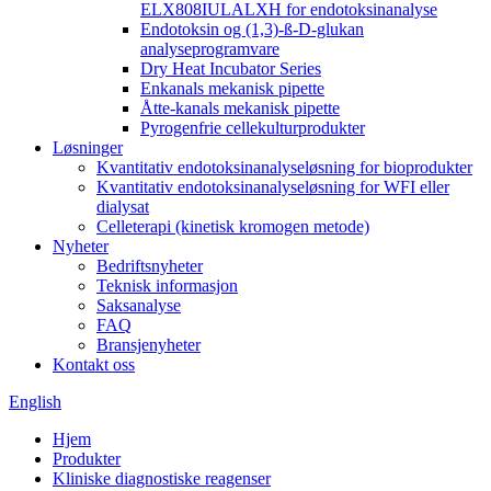
ELX808IULALXH for endotoksinanalyse
Endotoksin og (1,3)-ß-D-glukan
analyseprogramvare
Dry Heat Incubator Series
Enkanals mekanisk pipette
Åtte-kanals mekanisk pipette
Pyrogenfrie cellekulturprodukter
Løsninger
Kvantitativ endotoksinanalyseløsning for bioprodukter
Kvantitativ endotoksinanalyseløsning for WFI eller
dialysat
Celleterapi (kinetisk kromogen metode)
Nyheter
Bedriftsnyheter
Teknisk informasjon
Saksanalyse
FAQ
Bransjenyheter
Kontakt oss
English
Hjem
Produkter
Kliniske diagnostiske reagenser