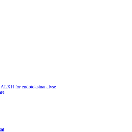
LALXH for endotoksinanalyse
are
sat