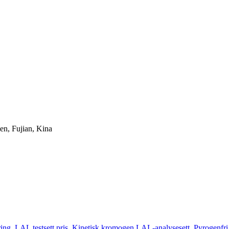
en, Fujian, Kina
ring
,
LAL testsett pris
,
Kinetisk kromogen LAL-analysesett
,
Pyrogenfri