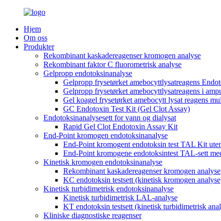
Hjem
Om oss
Produkter
Rekombinant kaskadereagenser kromogen analyse
Rekombinant faktor C fluorometrisk analyse
Gelpropp endotoksinanalyse
Gelpropp frysetørket amebocyttlysatreagens Endot
Gelpropp frysetørket amebocyttlysatreagens i ampu
Gel koagel frysetørket amebocytt lysat reagens mult
GC Endotoxin Test Kit (Gel Clot Assay)
Endotoksinanalysesett for vann og dialysat
Rapid Gel Clot Endotoxin Assay Kit
End-Point kromogen endotoksinanalyse
End-Point kromogent endotoksin test TAL Kit ute
End-Point kromogene endotoksintest TAL-sett me
Kinetisk kromogen endotoksinanalyse
Rekombinant kaskadereagenser kromogen analyse
KC endotoksin testsett (kinetisk kromogen analyse
Kinetisk turbidimetrisk endotoksinanalyse
Kinetisk turbidimetrisk LAL-analyse
KT endotoksin testsett (kinetisk turbidimetrisk ana
Kliniske diagnostiske reagenser