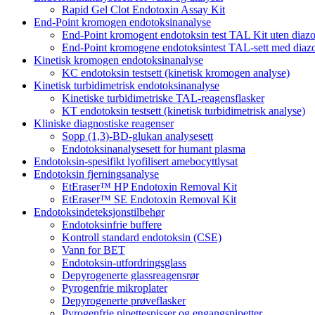
Rapid Gel Clot Endotoxin Assay Kit
End-Point kromogen endotoksinanalyse
End-Point kromogent endotoksin test TAL Kit uten diaz
End-Point kromogene endotoksintest TAL-sett med diaz
Kinetisk kromogen endotoksinanalyse
KC endotoksin testsett (kinetisk kromogen analyse)
Kinetisk turbidimetrisk endotoksinanalyse
Kinetiske turbidimetriske TAL-reagensflasker
KT endotoksin testsett (kinetisk turbidimetrisk analyse)
Kliniske diagnostiske reagenser
Sopp (1,3)-BD-glukan analysesett
Endotoksinanalysesett for humant plasma
Endotoksin-spesifikt lyofilisert amebocyttlysat
Endotoksin fjerningsanalyse
EtEraser™ HP Endotoxin Removal Kit
EtEraser™ SE Endotoxin Removal Kit
Endotoksindeteksjonstilbehør
Endotoksinfrie buffere
Kontroll standard endotoksin (CSE)
Vann for BET
Endotoksin-utfordringsglass
Depyrogenerte glassreagensrør
Pyrogenfrie mikroplater
Depyrogenerte prøveflasker
Pyrogenfrie pipettespisser og engangspipetter