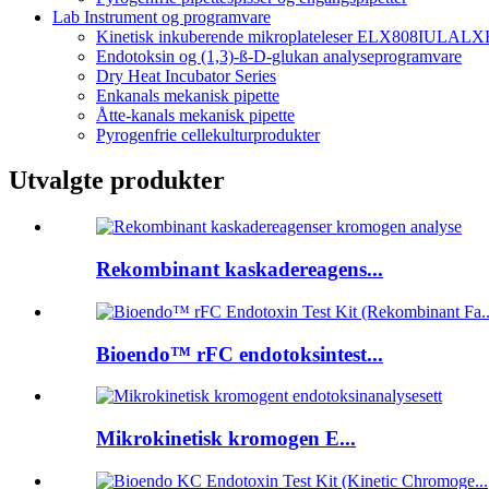
Lab Instrument og programvare
Kinetisk inkuberende mikroplateleser ELX808IULALXH
Endotoksin og (1,3)-ß-D-glukan analyseprogramvare
Dry Heat Incubator Series
Enkanals mekanisk pipette
Åtte-kanals mekanisk pipette
Pyrogenfrie cellekulturprodukter
Utvalgte produkter
Rekombinant kaskadereagens...
Bioendo™ rFC endotoksintest...
Mikrokinetisk kromogen E...