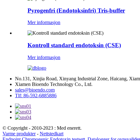
Pyrogenfri (Endotoksinfri) Tris-buffer
Mer informasjon
Kontroll standard endotoksin (CSE)
Mer informasjon
No.131, Xinjia Road, Xinyang Industrial Zone, Haicang, Xiam
Xiamen Bioendo Technology Co., Ltd.
sales@bioendo.com
Tlf: 86-592-6885886
© Copyright - 2010-2023 : Med enerett.
Varme produkter
-
Nettstedkart
Endpoint Chromogenic Endotoxin testsett
,
Datalogger for ovnsvalide