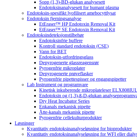
Sopp (1,3)-BD-glukan analysesett
Endotoksinanalysesett for humant plasma
Endotoksin-spesifikt lyofilisert amebocyttlysat
Endotoksin fjerningsanalyse
EtEraser™ HP Endotoxin Removal Kit
EtEraser™ SE Endotoxin Removal Kit
Endotoksindeteksjonstilbehør
Endotoksinfrie buffere
Kontroll standard endotoksin (CSE)
Vann for BET
Endotoksin-utfordringsglass
Depyrogenerte glassreagensrør
Pyrogenfrie mikroplater
Depyrogenerte prøveflasker
Pyrogenfrie pipettespisser og engangspipetter
Lab Instrument og programvare
Kinetisk inkuberende mikroplateleser ELX808IU
Endotoksin og (1,3)-ß-D-glukan analyseprogramv
Dry Heat Incubator Series
Enkanals mekanisk pipette
Åtte-kanals mekanisk pipette
Pyrogenfrie cellekulturprodukter
Løsninger
Kvantitativ endotoksinanalyseløsning for bioprodukter
Kvantitativ endotoksinanalyseløsning for WFI eller dialy