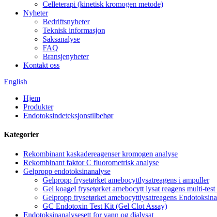
Celleterapi (kinetisk kromogen metode)
Nyheter
Bedriftsnyheter
Teknisk informasjon
Saksanalyse
FAQ
Bransjenyheter
Kontakt oss
English
Hjem
Produkter
Endotoksindeteksjonstilbehør
Kategorier
Rekombinant kaskadereagenser kromogen analyse
Rekombinant faktor C fluorometrisk analyse
Gelpropp endotoksinanalyse
Gelpropp frysetørket amebocyttlysatreagens i ampuller
Gel koagel frysetørket amebocytt lysat reagens multi-test 
Gelpropp frysetørket amebocyttlysatreagens Endotoksinan
GC Endotoxin Test Kit (Gel Clot Assay)
Endotoksinanalysesett for vann og dialysat