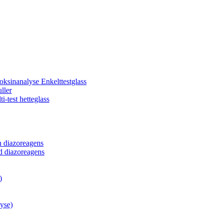
oksinanalyse Enkelttestglass
ller
i-test hetteglass
n diazoreagens
d diazoreagens
)
lyse)